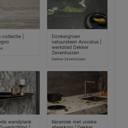
-collectie |
Donkergroen
egno
natuursteen Avocatus |
werkblad Dekker
no
Zevenhuizen
Dekker Zevenhuizen
de wandplank
Keramiek met unieke
-verlichting |
afwerking | Dekker