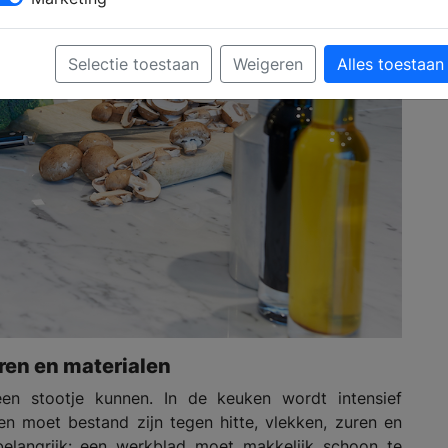
Selectie toestaan
Weigeren
Alles toestaan
ren en materialen
n stootje kunnen. In de keuken wordt intensief
n moet bestand zijn tegen hitte, vlekken, zuren en
elangrijk: een werkblad moet makkelijk schoon te