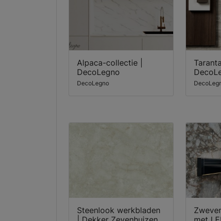
Alpaca-collectie |
Taranta
DecoLegno
DecoL
DecoLegno
DecoLeg
Steenlook werkbladen
Zweven
| Dekker Zevenhuizen
met LED