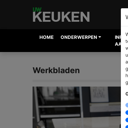
W
HOME
ONDERWERPEN
INFO
t
AANV
w
u
a
Werkbladen
g
h
g
G