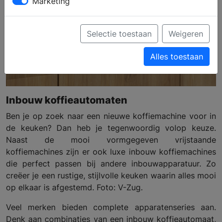
Marketing
Selectie toestaan
Weigeren
Alles toestaan
Inbouw koffieautomaten
Ben je op zoek naar een nieuwe koffiemachine voor in
de keuken? Dan heb je tegenwoordig volop keuze.
Naast de mooi vormgegeven vrijstaande
koffiemachines zijn er ook luxe inbouw koffiemachines
die perfect passen bij andere inbouwapparatuur. Zo
creëer je een rustige, stijlvolle keuken waarin alles mooi
op elkaar is afgestemd. Foto: V-Zug.
Veel merken bieden complete apparatenseries aan.
Denk aan combinaties van een inbouw koffieautomaat,