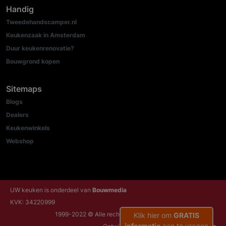
Handig
Tweedehandscamper.nl
Keukenzaak in Amsterdam
Duur keukenrenovatie?
Bouwgrond kopen
Sitemaps
Blogs
Dealers
Keukenwinkels
Webshop
UW keuken is onderdeel van
Bouwmedia
KVK: 34220999
1999-2022 © Alle rechten voorbehouden
Klik hier om
GRATIS
informatie
aan te vragen