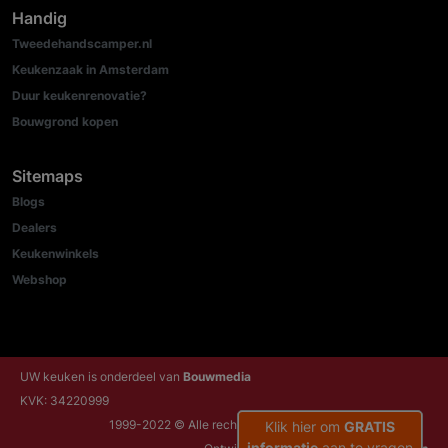
Handig
Tweedehandscamper.nl
Keukenzaak in Amsterdam
Duur keukenrenovatie?
Bouwgrond kopen
Sitemaps
Blogs
Dealers
Keukenwinkels
Webshop
UW keuken is onderdeel van
Bouwmedia
KVK: 34220999
1999-2022 © Alle rechten voorbehouden
Klik hier om
GRATIS
informatie
aan te vragen