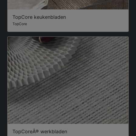
TopCore keukenbladen
TopCore
TopCoreÂ® werkbladen