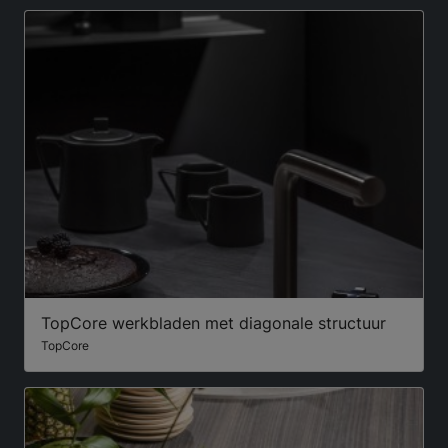
TopCore werkbladen met diagonale structuur
TopCore