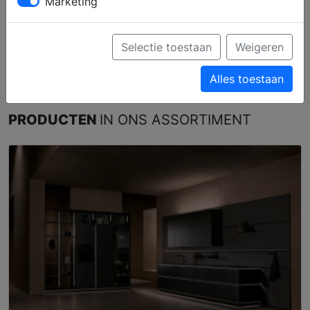
Marketing
Profiel
Producten
Verkooppunten
Brochure aanvragen
Selectie toestaan
Weigeren
Ga naar de website
Alles toestaan
PRODUCTEN
IN ONS ASSORTIMENT