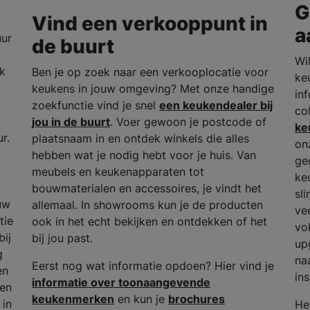
G
Vind een verkooppunt in
a
uur
de buurt
Wil
rk
Ben je op zoek naar een verkooplocatie voor
ke
keukens in jouw omgeving? Met onze handige
in
zoekfunctie vind je snel
een keukendealer bij
co
jou in de buurt
. Voer gewoon je postcode of
ke
r.
plaatsnaam in en ontdek winkels die alles
on
hebben wat je nodig hebt voor je huis. Van
ge
meubels en keukenapparaten tot
ke
bouwmaterialen en accessoires, je vindt het
sl
uw
allemaal. In showrooms kun je de producten
ve
tie
ook in het echt bekijken en ontdekken of het
vo
bij
bij jou past.
up
g
na
Eerst nog wat informatie opdoen? Hier vind je
en
ins
informatie over toonaangevende
 en
keukenmerken
en kun je
brochures
 in
He