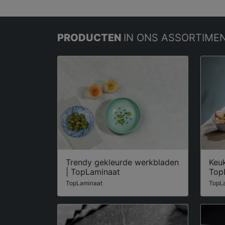
PRODUCTEN
IN ONS ASSORTIME
Trendy gekleurde werkbladen
Keuk
| TopLaminaat
Top
TopLaminaat
TopL