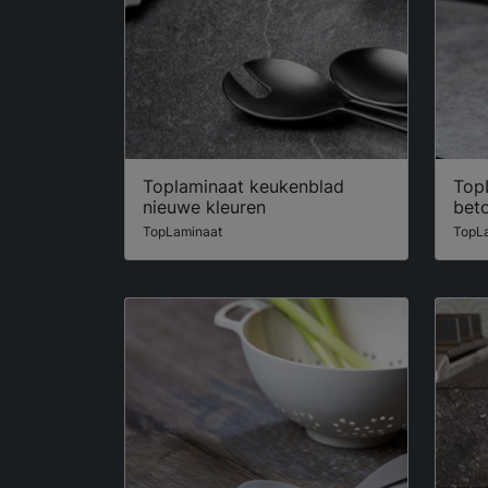
Toplaminaat keukenblad
Top
nieuwe kleuren
bet
TopLaminaat
TopL