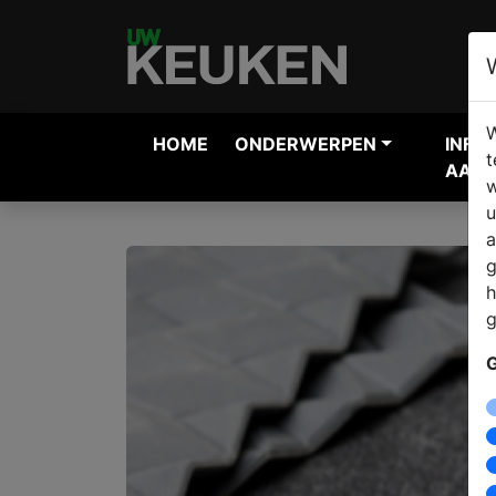
W
HOME
ONDERWERPEN
INFO
t
AANV
w
u
a
g
h
g
G