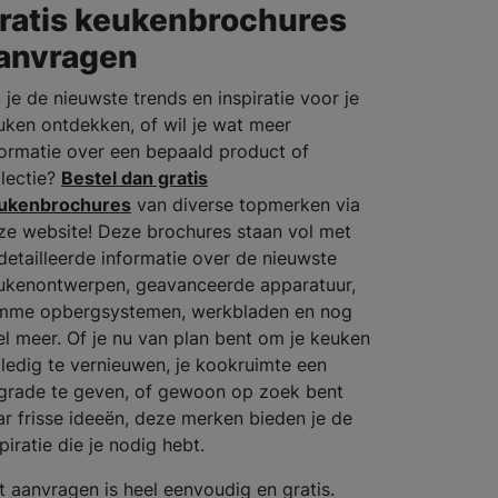
ratis keukenbrochures
anvragen
 je de nieuwste trends en inspiratie voor je
uken ontdekken, of wil je wat meer
formatie over een bepaald product of
llectie?
Bestel dan gratis
ukenbrochures
van diverse topmerken via
ze website! Deze brochures staan vol met
detailleerde informatie over de nieuwste
ukenontwerpen, geavanceerde apparatuur,
imme opbergsystemen, werkbladen en nog
el meer. Of je nu van plan bent om je keuken
lledig te vernieuwen, je kookruimte een
grade te geven, of gewoon op zoek bent
ar frisse ideeën, deze merken bieden je de
piratie die je nodig hebt.
t aanvragen is heel eenvoudig en gratis.