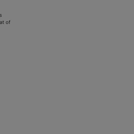
s
at of