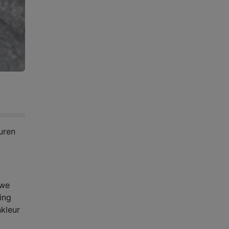
uren
uwe
ing
nkleur