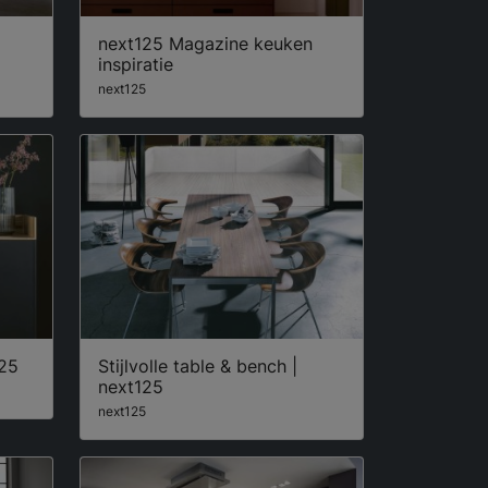
next125 Magazine keuken
inspiratie
next125
125
Stijlvolle table & bench |
next125
next125