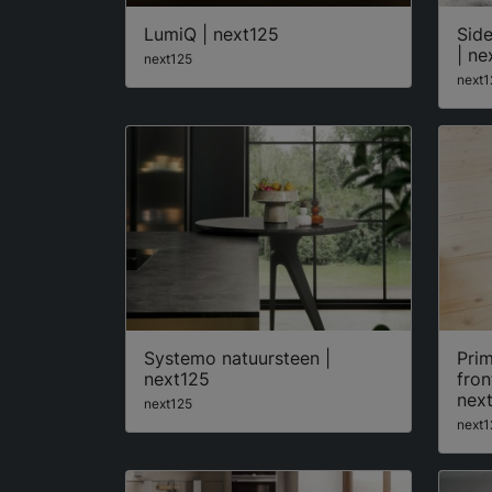
LumiQ | next125
Sid
| ne
next125
next1
Systemo natuursteen |
Pri
next125
fron
nex
next125
next1