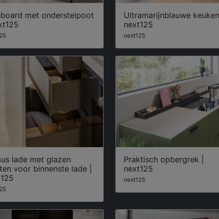
eboard met onderstelpoot
Ultramarijnblauwe keuken
xt125
next125
25
next125
mus lade met glazen
Praktisch opbergrek |
ten voor binnenste lade |
next125
t125
next125
25