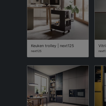
Keuken trolley | next125
Vitr
next125
next1