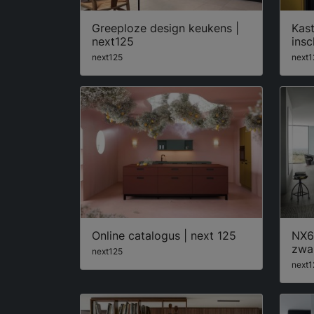
Greeploze design keukens |
Kas
next125
insc
next125
next1
Online catalogus | next 125
NX6
zwar
next125
next1