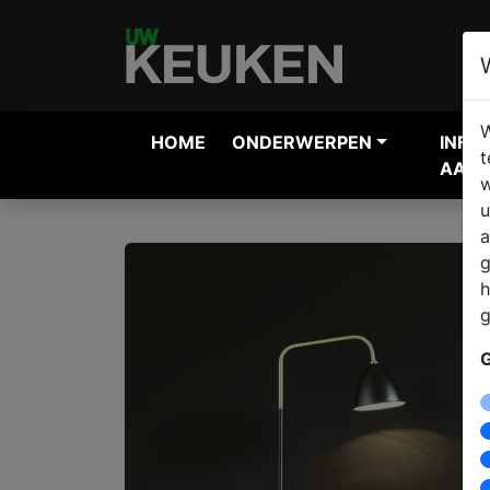
W
HOME
ONDERWERPEN
INFO
t
AANV
w
u
a
g
h
g
G