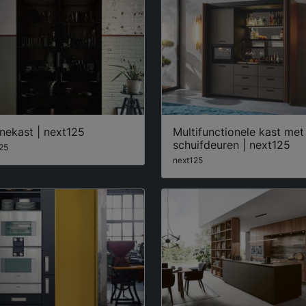
inekast | next125
Multifunctionele kast met
schuifdeuren | next125
25
next125