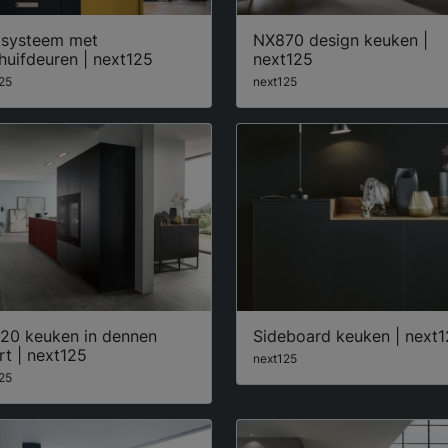
tsysteem met
NX870 design keuken |
huifdeuren | next125
next125
25
next125
20 keuken in dennen
Sideboard keuken | next
t | next125
next125
25