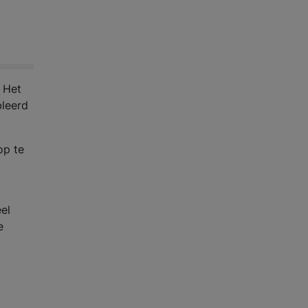
 Het
bleerd
op te
el
e