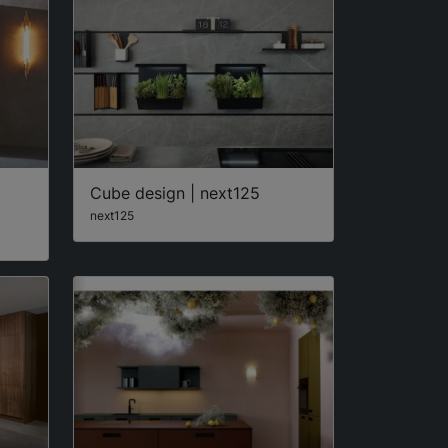
Cube design | next125
next125