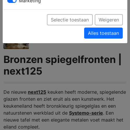
Marketing
Selectie toestaan
Weigeren
Alles toestaan
Bronzen spiegelfronten |
next125
De nieuwe
next125
keuken heeft moderne, spiegelende
glazen fronten en ziet eruit als een kunstwerk. Het
keukeneiland heeft bronskleurig spiegelglas en een
natuurstenen werkblad uit de
Systemo-serie
. Een
nieuwe tafel met een elegante metalen voet maakt het
eiland compleet.