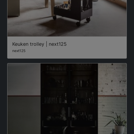
Keuken trolley | next125
next125