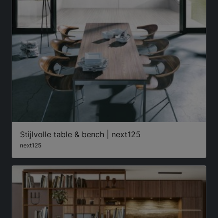
Stijlvolle table & bench | next125
next125