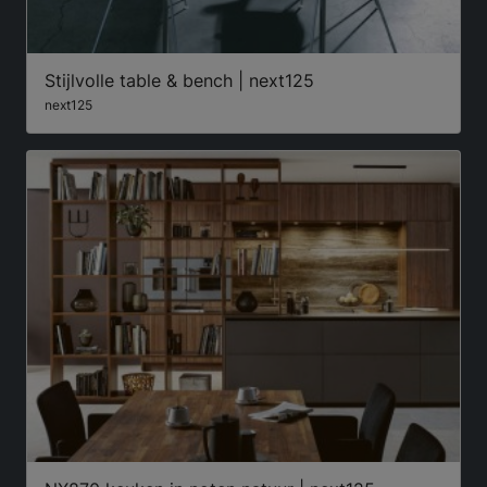
Stijlvolle table & bench | next125
next125