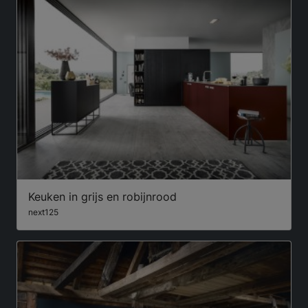
Keuken in grijs en robijnrood
next125