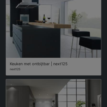
Keuken met ontbijtbar | next125
next125