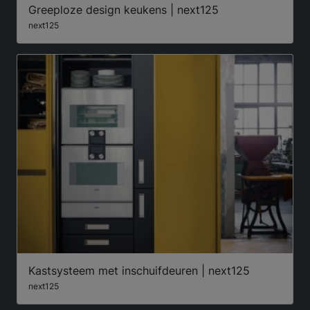
Greeploze design keukens | next125
next125
Kastsysteem met inschuifdeuren | next125
next125