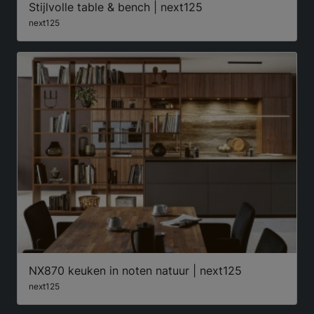
Stijlvolle table & bench | next125
next125
NX870 keuken in noten natuur | next125
next125