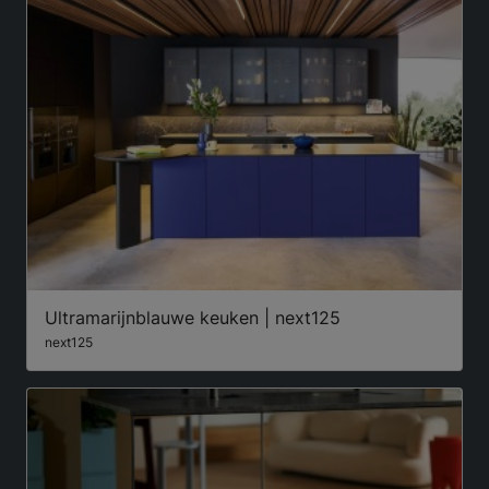
Ultramarijnblauwe keuken | next125
next125