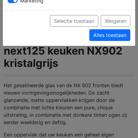
Marketing
Selectie toestaan
Weigeren
Alles toestaan
next125 keuken NX902
kristalgrijs
Het gesatineerde glas van de NX 902 fronten biedt
nieuwe vormgevingsmogelijkheden. De zacht
glanzende, matte oppervlakken krijgen door de
combinatie met lichte kleuren een pure, chique
uitstraling, in combinatie met donkere tinten ogen zij
eerder weelderig en deftig.
Een oppervlak dat uw keuken een geheel eigen