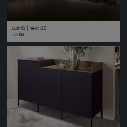
LumiQ | next125
next125