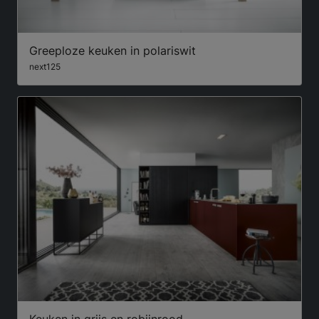
Greeploze keuken in polariswit
next125
Keuken in grijs en robijnrood