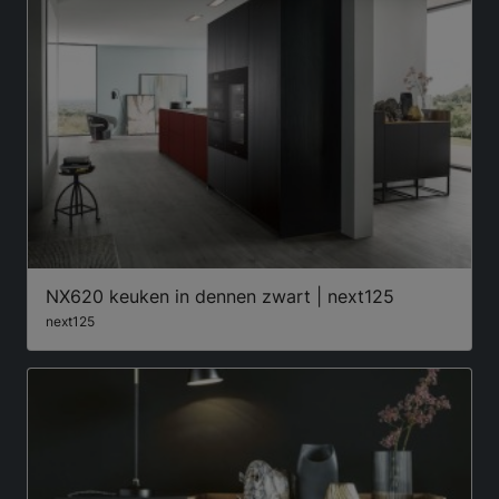
NX620 keuken in dennen zwart | next125
next125