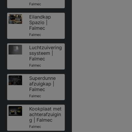
Falmec
Eilandkap
Spazio |
Falmec
Falmec
Luchtzuivering
ssysteem |
Falmec
Falmec
Superdunne
afzuigkap |
Falmec
Falmec
Kookplaat met
achterafzuigin
g | Falmec
Falmec