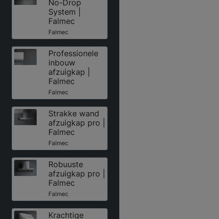
No-Drop
System |
Falmec
Falmec
Professionele
inbouw
afzuigkap |
Falmec
Falmec
Strakke wand
afzuigkap pro |
Falmec
Falmec
Robuuste
afzuigkap pro |
Falmec
Falmec
Krachtige