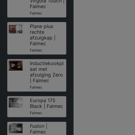
Virgola Touch |
Falmec
Falmec
Plane plus
rechte
afzuigkap |
Falmec
Falmec
Inductiekookpl
aat met
afzuiging Zero
| Falmec
Falmec
Europa 175
Black | Falmec
Falmec
Fusion |
Falmec