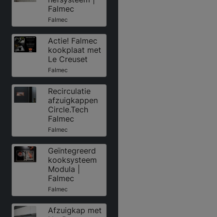
Falmec
Falmec
Actie! Falmec
kookplaat met
Le Creuset
Falmec
Recirculatie
afzuigkappen
Circle.Tech
Falmec
Falmec
Geïntegreerd
kooksysteem
Modula |
Falmec
Falmec
Afzuigkap met