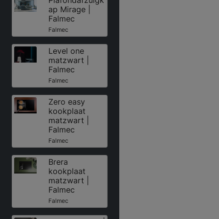
Plafondafzuigk
ap Mirage |
Falmec
Falmec
Level one
matzwart |
Falmec
Falmec
Zero easy
kookplaat
matzwart |
Falmec
Falmec
Brera
kookplaat
matzwart |
Falmec
Falmec