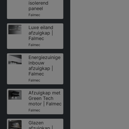
isolerend
paneel
Falmec
Luxe eiland
afzuigkap |
Falmec
Falmec
Energiezuinige
inbouw
afzuigkap |
Falmec
Falmec
Afzuigkap met
Green Tech
motor | Falmec
Falmec
Glazen
afzuigkap |