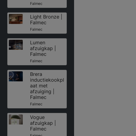
Falmec
Light Bronze |
Falmec
Falmec
Lumen
afzuigkap |
Falmec
Falmec
Brera
inductiekookpl
aat met
afzuiging |
Falmec
Falmec
Vogue
afzuigkap |
Falmec
Falmec