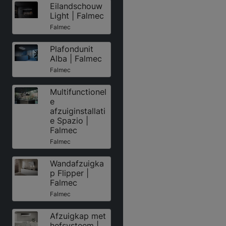
Eilandschouw
Light | Falmec
Falmec
Plafondunit
Alba | Falmec
Falmec
Multifunctionel
e
afzuiginstallati
e Spazio |
Falmec
Falmec
Wandafzuigka
p Flipper |
Falmec
Falmec
Afzuigkap met
hefsysteem |