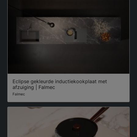
Eclipse gekleurde inductiekookplaat met
afzuiging | Falmec
Falmec