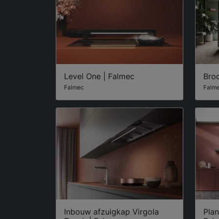
Level One | Falmec
Broo
Falmec
Falm
Inbouw afzuigkap Virgola
Plan