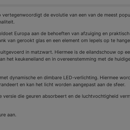
 vertegenwoordigt de evolutie van een van de meest popu
liteit.
oldoet Europa aan de behoeften van afzuiging en praktisch
ank van gerookt glas en een element om lepels op te hange
s uitgevoerd in matzwart. Hiermee is de eilandschouw op e
an het keukeneiland en in overeenstemming met de huidig
t met dynamische en dimbare LED-verlichting. Hiermee wor
randeert en kan het licht worden aangepast aan de sfeer.
tie versie die geuren absorbeert en de luchtvochtigheid ver
ure aan.