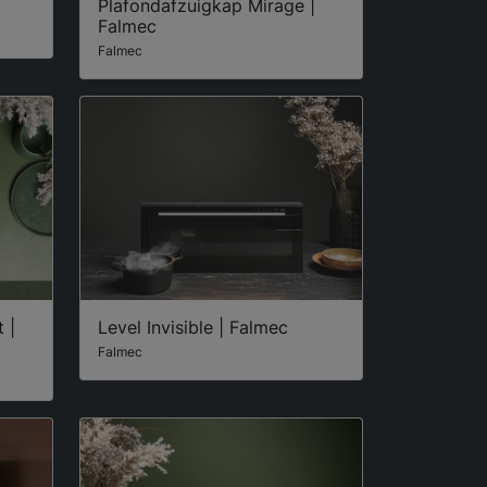
Plafondafzuigkap Mirage |
Falmec
Falmec
 |
Level Invisible | Falmec
Falmec