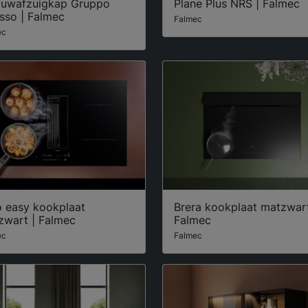
ouwafzuigkap Gruppo
Plane Plus NRS | Falmec
sso | Falmec
Falmec
ec
o easy kookplaat
Brera kookplaat matzwart
zwart | Falmec
Falmec
ec
Falmec