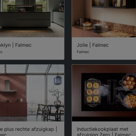
klyn | Falmec
Jolie | Falmec
ec
Falmec
e plus rechte afzuigkap |
Inductiekookplaat met
mec
afzuiging Zero | Falmec