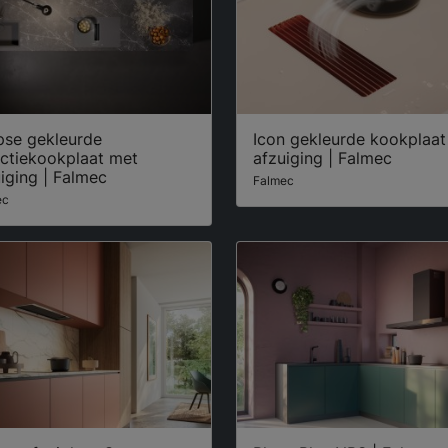
pse gekleurde
Icon gekleurde kookplaat
uctiekookplaat met
afzuiging | Falmec
iging | Falmec
Falmec
ec