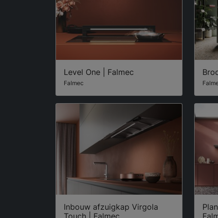
Level One | Falmec
Broo
Falmec
Falm
Inbouw afzuigkap Virgola
Plan
Touch | Falmec
Fal