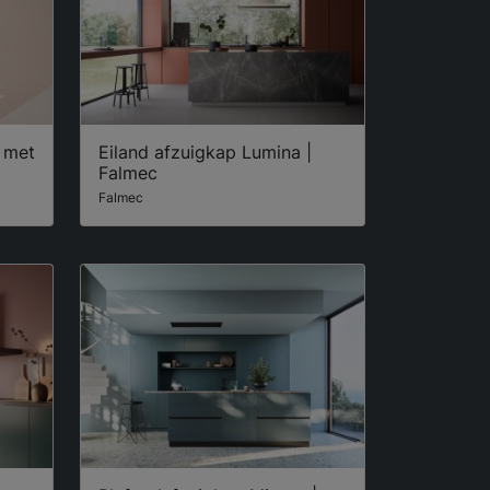
 met
Eiland afzuigkap Lumina |
Falmec
Falmec