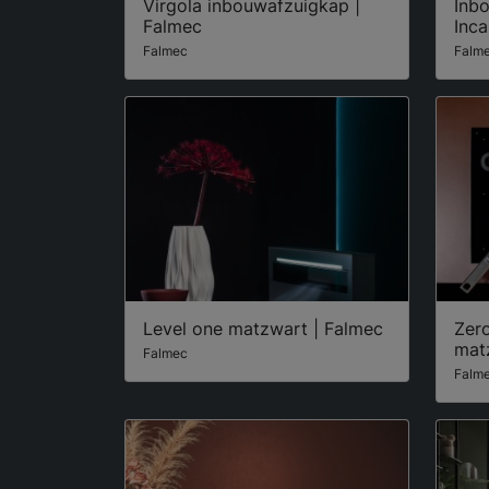
Virgola inbouwafzuigkap |
Inb
Falmec
Inca
Falmec
Falm
Level one matzwart | Falmec
Zer
mat
Falmec
Falm