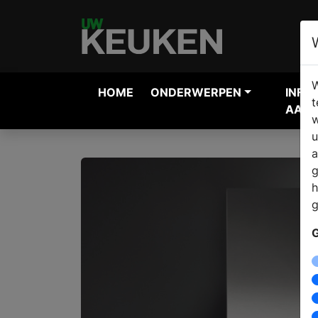
W
HOME
ONDERWERPEN
INFO
t
AANV
w
u
a
g
h
g
G