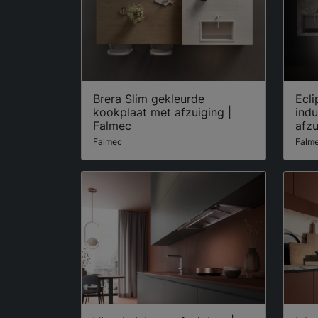
Brera Slim gekleurde
Ecli
kookplaat met afzuiging |
ind
Falmec
afzu
Falmec
Falm