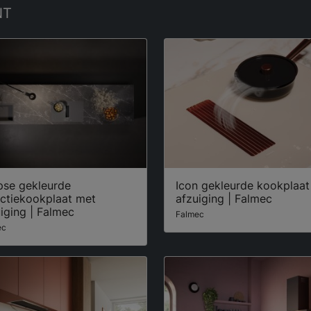
NT
pse gekleurde
Icon gekleurde kookplaat
uctiekookplaat met
afzuiging | Falmec
iging | Falmec
Falmec
ec