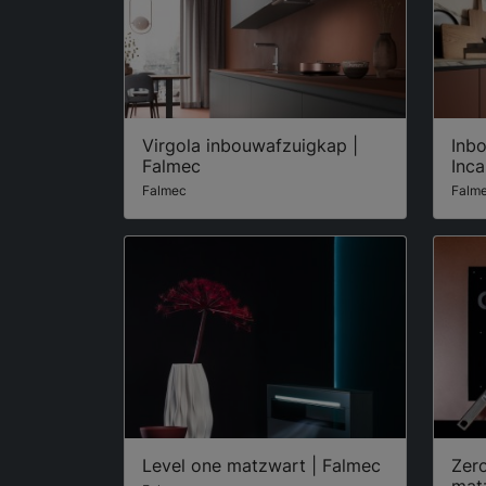
Virgola inbouwafzuigkap |
Inb
Falmec
Inca
Falmec
Falm
Level one matzwart | Falmec
Zer