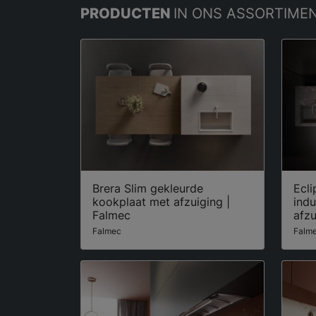
PRODUCTEN
IN ONS ASSORTIME
Brera Slim gekleurde
Ecli
kookplaat met afzuiging |
ind
Falmec
afzu
Falmec
Falm