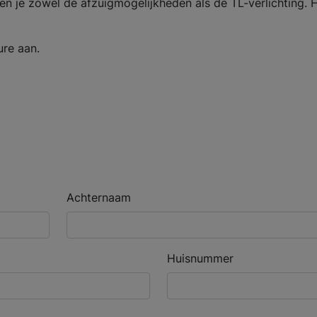
en je zowel de afzuigmogelijkheden als de TL-verlichting.
H
ure aan.
Achternaam
Huisnummer