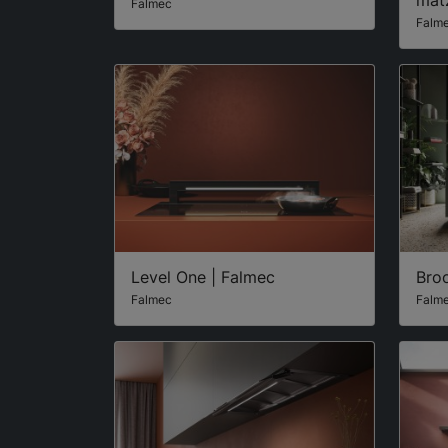
mat
Falmec
Falm
Level One | Falmec
Broo
Falmec
Falm