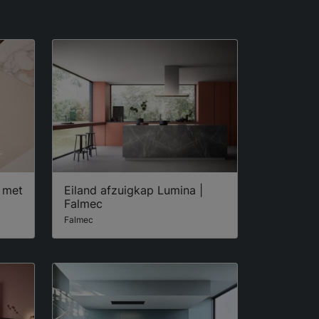
 met
Eiland afzuigkap Lumina |
Falmec
Falmec