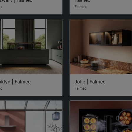
zwart | Falmec
Falmec
ec
Falmec
klyn | Falmec
Jolie | Falmec
ec
Falmec