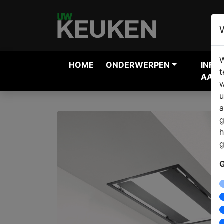
W
HOME
ONDERWERPEN
INFO
t
AANV
w
u
a
g
h
g
G