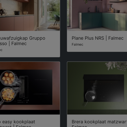
ouwafzuigkap Gruppo
Plane Plus NRS | Falmec
sso | Falmec
Falmec
ec
o easy kookplaat
Brera kookplaat matzwart