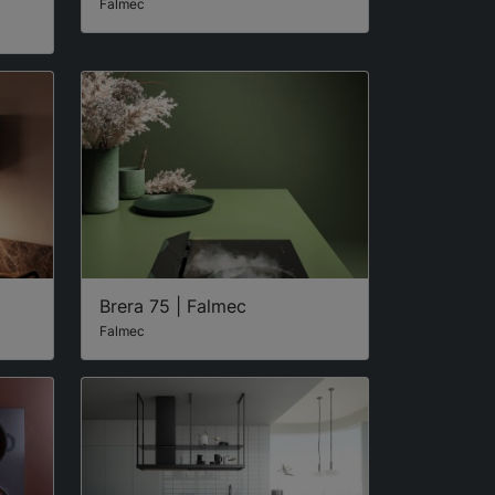
Falmec
Brera 75 | Falmec
Falmec