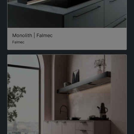
Monolith | Falmec
Falmec