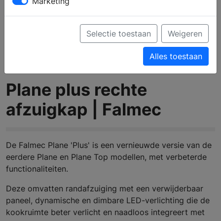
Marketing
Selectie toestaan
Weigeren
Alles toestaan
Plane plus rechte
afzuigkap | Falmec
De Falmec Plane 'Plus' is een vernieuwde versie van de
eerdere Plane en Plane Top modellen, met verbeterde
functionaliteiten.
Deze omvatten randafzuiging met een verwijderbaar
paneel, dynamische en dimbare LED-verlichting die de
kookruimte beter verlicht en naadloos integreert met