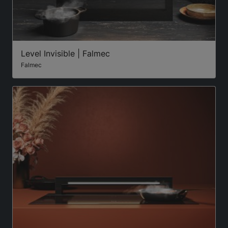
Level Invisible | Falmec
Falmec