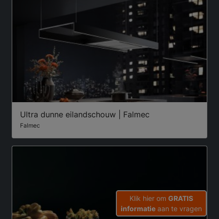
Ultra dunne eilandschouw | Falmec
Falmec
Klik hier om
GRATIS
informatie
aan te vragen