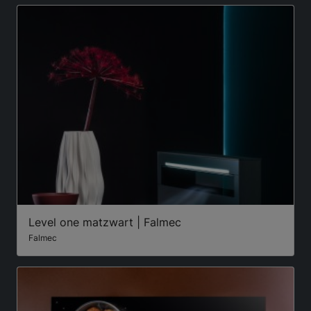
Level one matzwart | Falmec
Falmec