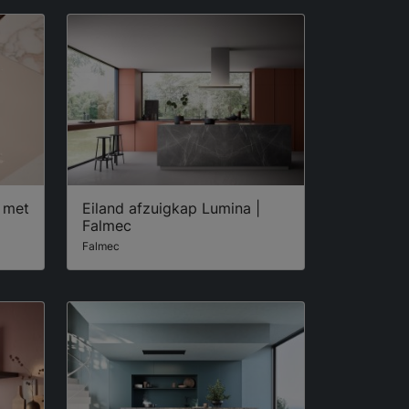
 met
Eiland afzuigkap Lumina |
Falmec
Falmec