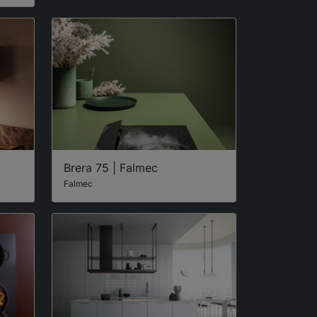
Brera 75 | Falmec
Falmec