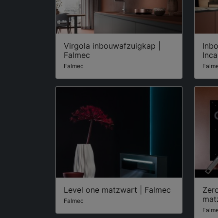
Virgola inbouwafzuigkap |
Inb
Falmec
Inca
Falmec
Falm
Level one matzwart | Falmec
Zer
mat
Falmec
Falm