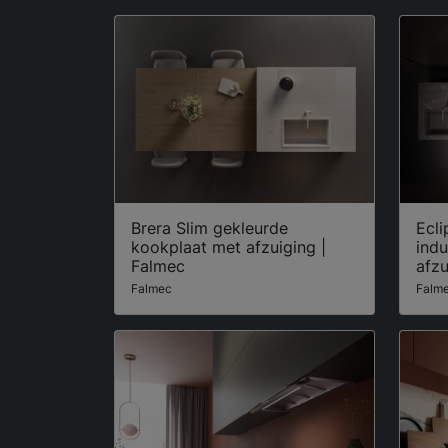
Brera Slim gekleurde
Ecli
kookplaat met afzuiging |
ind
Falmec
afzu
Falmec
Falm