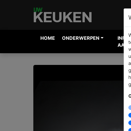
W
HOME
ONDERWERPEN
INFO
t
AANV
w
u
a
g
h
g
G