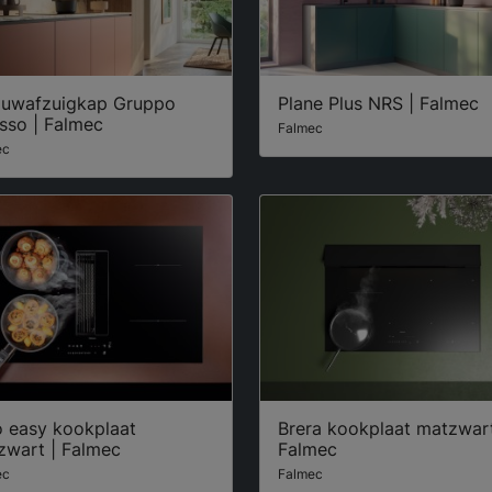
ouwafzuigkap Gruppo
Plane Plus NRS | Falmec
sso | Falmec
Falmec
ec
o easy kookplaat
Brera kookplaat matzwart
zwart | Falmec
Falmec
ec
Falmec