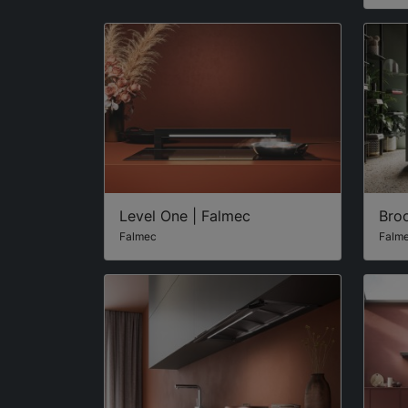
Level One | Falmec
Broo
Falmec
Falm