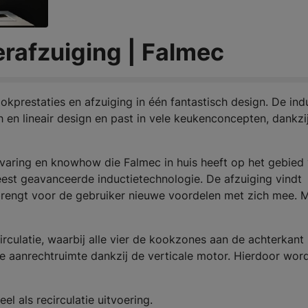
rafzuiging | Falmec
ookprestaties en afzuiging in één fantastisch design. De ind
 en lineair design en past in vele keukenconcepten, dankzi
ervaring en knowhow die Falmec in huis heeft op het gebied
eest geavanceerde inductietechnologie. De afzuiging vindt
t brengt voor de gebruiker nieuwe voordelen met zich mee. 
rculatie, waarbij alle vier de kookzones aan de achterkant
 aanrechtruimte dankzij de verticale motor. Hierdoor wor
l als recirculatie uitvoering.