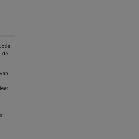
uctie
j de
 van
Meer
dt