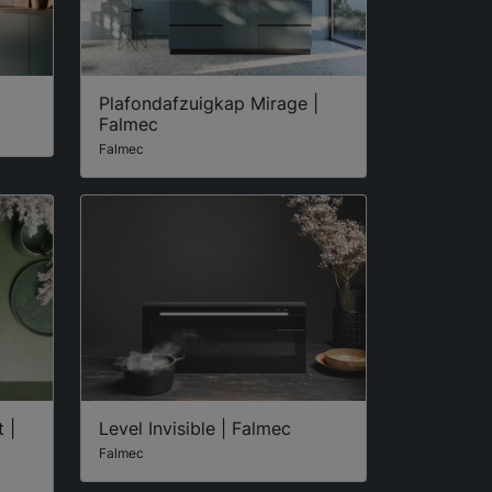
Plafondafzuigkap Mirage |
Falmec
Falmec
 |
Level Invisible | Falmec
Falmec