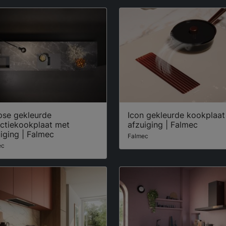
pse gekleurde
Icon gekleurde kookplaat
uctiekookplaat met
afzuiging | Falmec
iging | Falmec
Falmec
ec