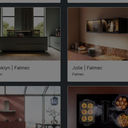
klyn | Falmec
Jolie | Falmec
ec
Falmec