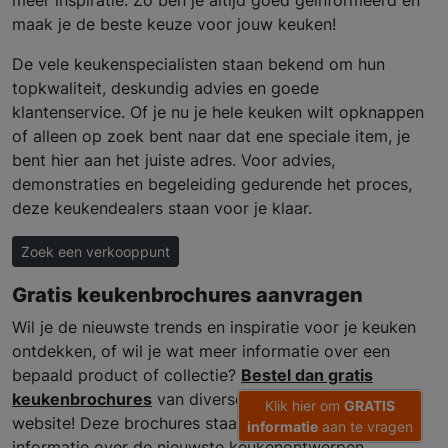
maak je de beste keuze voor jouw keuken!
De vele keukenspecialisten staan bekend om hun
topkwaliteit, deskundig advies en goede
klantenservice. Of je nu je hele keuken wilt opknappen
of alleen op zoek bent naar dat ene speciale item, je
bent hier aan het juiste adres. Voor advies,
demonstraties en begeleiding gedurende het proces,
deze keukendealers staan voor je klaar.
Zoek een verkooppunt
Gratis keukenbrochures aanvragen
Wil je de nieuwste trends en inspiratie voor je keuken
ontdekken, of wil je wat meer informatie over een
bepaald product of collectie?
Bestel dan gratis
keukenbrochures
van diverse topmerken via onze
Klik hier om
GRATIS
website! Deze brochures staan vol met gedetailleerde
informatie
aan te vragen
informatie over de nieuwste keukenontwerpen,