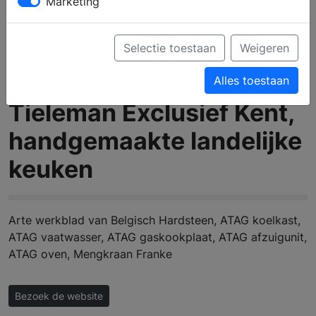
Marketing
Selectie toestaan
Weigeren
Alles toestaan
Tieleman Exclusief Kent,
handgemaakte landelijke
keuken
Arte werkblad van Belgisch Hardsteen, ATAG koelkast,
ATAG vaatwasser, ATAG gaskookplaat, ATAG afzuigunit,
ATAG oven, Mengkraan Franke
Bezoek de website