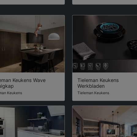
leman Keukens Wave
Tieleman Keukens
uigkap
Werkbladen
eman Keukens
Tieleman Keukens