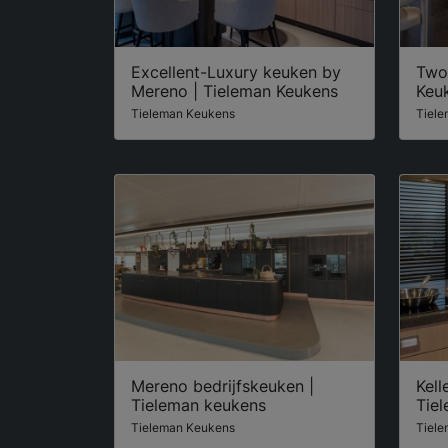
Excellent-Luxury keuken by
Two
Mereno | Tieleman Keukens
Keu
Tieleman Keukens
Tiel
Mereno bedrijfskeuken |
Kell
Tieleman keukens
Tie
Tieleman Keukens
Tiel