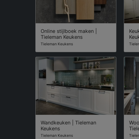
Online stijlboek maken |
Keuk
Tieleman Keukens
Keu
Tieleman Keukens
Tiel
Wandkeuken | Tieleman
Woo
Keukens
Tie
Tieleman Keukens
Tiel