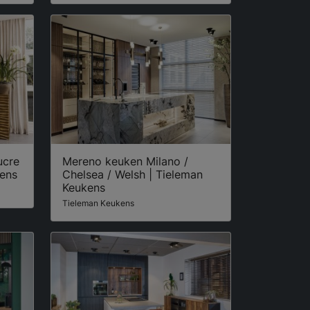
ucre
Mereno keuken Milano /
kens
Chelsea / Welsh | Tieleman
Keukens
Tieleman Keukens