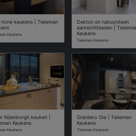
-tone keukens | Tieleman
Dekton en natuursteen
kens
aanrechtbladen | Tielema
Keukens
eman Keukens
Tieleman Keukens
er Nijenborgh keuken |
Snaidero Ola | Tieleman
leman Keukens
Keukens
eman Keukens
Tieleman Keukens