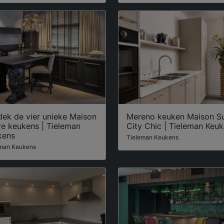
dek de vier unieke Maison
Mereno keuken Maison S
re keukens | Tieleman
City Chic | Tieleman Keu
kens
Tieleman Keukens
eman Keukens