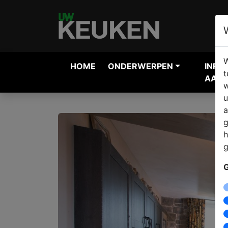
W
HOME
ONDERWERPEN
INFO
t
AANV
w
u
a
g
h
g
G