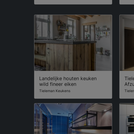
Landelijke houten keuken
Tie
wild fineer eiken
Afz
Tieleman Keukens
Tiel