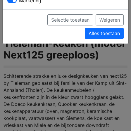
Marketing
Selectie toestaan
Weigeren
Alles toestaan
Tieleman-keuken (model
Next125 greeploos)
Schitterende strakke en luxe designkeuken van next125
by Tieleman geplaatst bij familie van der Kamp uit Sint-
Annaland (Tholen). De keukenmeubelen /
keukenfronten zijn in de kleur zwart hoogglans gelakt.
De Doeco keukenkraan, Quooker keukenkraan, de
keukenapparatuur (oven, magnetron, keramische
kookplaat, vaatwasser) van Siemens, de koelkast en
vrieskast van Miele en de bijzondere downdraft