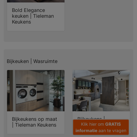
Bold Elegance
keuken | Tieleman
Keukens
Bijkeuken | Wasruimte
Bijkeukens op maat
Bijkeukens |
Klik hier om
GRATIS
| Tieleman Keukens
Tieleman Keukens
informatie
aan te vragen