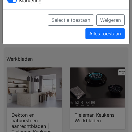
Marketing
Profiel
Producten
Verkooppunten
Brochure aanvragen
Selectie toestaan
Weigeren
Ga naar de website
Alles toestaan
Werkbladen
Dekton en
Tieleman Keukens
natuursteen
Werkbladen
aanrechtbladen |
Tieleman Keukens