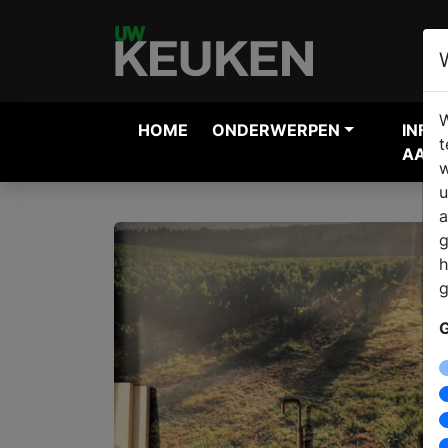
W
HOME
ONDERWERPEN
INFO
t
AANV
w
u
a
g
h
g
G