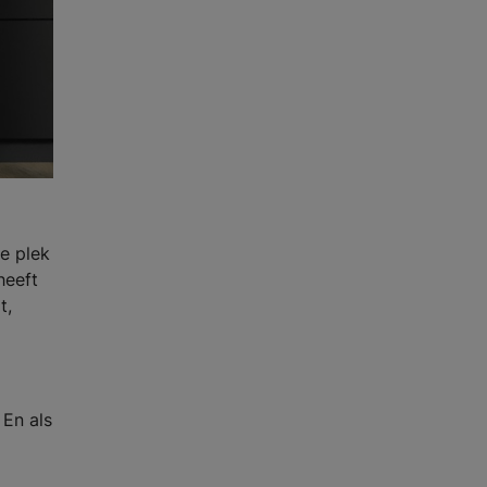
e plek
heeft
t,
 En als