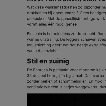
Wat deze wijnklimaatkasten zo bijzonder ma
drukken en hij opent vanzelf. Geen handgrep
de keuken. Met de paneellijstmontage werk j
vormt alles één mooi geheel.
Binnenin is het minstens zo doordacht. Roe
warme uitstraling. De leggers schuiven soepe
ledverlichting geeft net dat beetje extra sf
van het aanzicht.
Stil en zuinig
De Enoteca is gemaakt voor moderne keuken
35 decibel hoor je ‘m bijna niet. De inverte
zonder pieken of schommelingen. En mooi me
ventilatiesysteem is netjes weggewerkt, dus