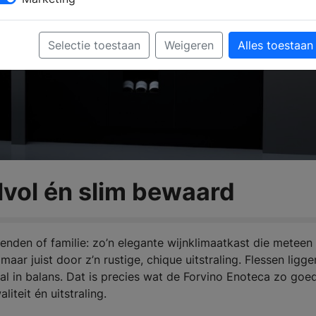
Selectie toestaan
Weigeren
Alles toestaan
jlvol én slim bewaard
ienden of familie: zo’n elegante wijnklimaatkast die meteen 
maar juist door z’n rustige, chique uitstraling. Flessen ligge
maal in balans. Dat is precies wat de Forvino Enoteca zo goe
teit én uitstraling.