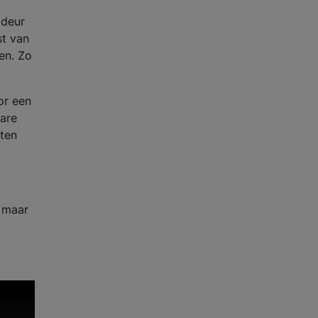
 deur
st van
en. Zo
or een
bare
eten
 maar