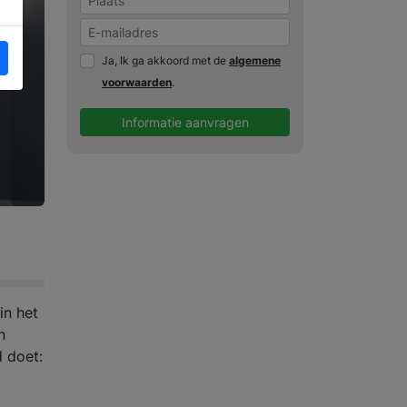
Ja, Ik ga akkoord met de
algemene
voorwaarden
.
Informatie aanvragen
in het
n
d doet: