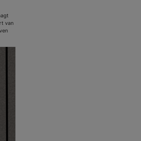
aagt
rt van
even