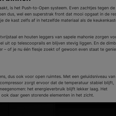
akt, is het Push-to-Open systeem. Even zachtjes tegen de
en dus, wel een superstrak front dat mooi opgaat in de re
e de kast zelfs af in hetzelfde materiaal als de keukenkast
stvrijstaal en houten leggers van sapele mahonie zorgen vo
l uit op telescooprails en blijven stevig liggen. En de dim
eer – of je nu één flesje zoekt of gewoon even staat te geni
s, dus ook voor open ruimtes. Met een geluidsniveau van
r compressor zorgt ervoor dat de temperatuur stabiel blijft,
egenomen: het energieverbruik blijft lekker laag. Het
 ook daar geen storende elementen in het zicht.