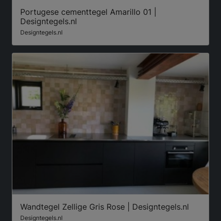
Portugese cementtegel Amarillo 01 |
Designtegels.nl
Designtegels.nl
Wandtegel Zellige Gris Rose | Designtegels.nl
Designtegels.nl