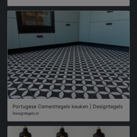
Portugese Cementtegels keuken | Designtegels
Designtegels.nl