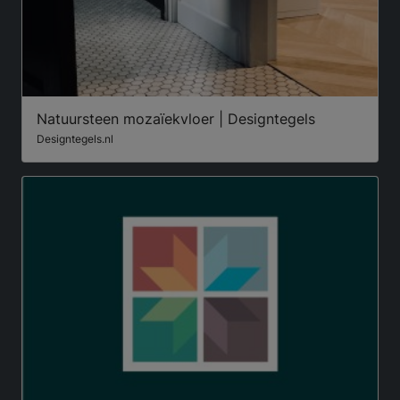
Natuursteen mozaïekvloer | Designtegels
Designtegels.nl