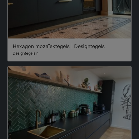
Hexagon mozaïektegels | Designtegels
Designtegels.nl