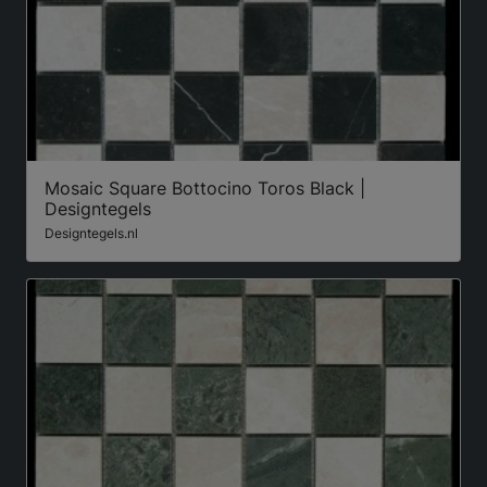
Mosaic Square Bottocino Toros Black |
Designtegels
Designtegels.nl