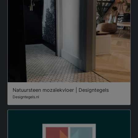
Natuursteen mozaïekvloer | Designtegels
Designtegels.nl