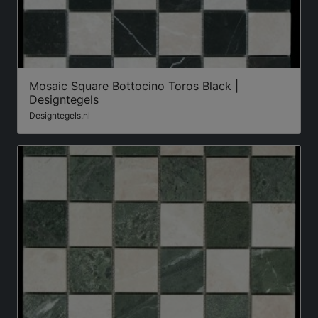
Mosaic Square Bottocino Toros Black |
Designtegels
Designtegels.nl