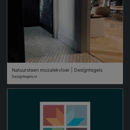
Natuursteen mozaïekvloer | Designtegels
Designtegels.nl