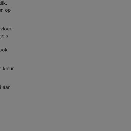
dik.
en op
vloer.
gels
 ook
 kleur
i aan