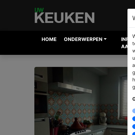
W
HOME
ONDERWERPEN
INFO
t
AANV
w
u
a
g
h
g
G