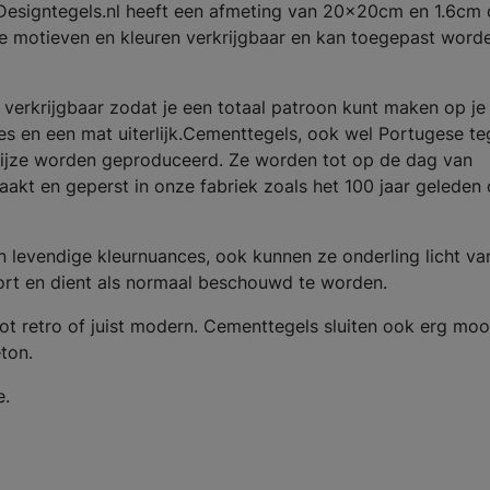
Designtegels.nl heeft een afmeting van 20x20cm en 1.6cm 
ende motieven en kleuren verkrijgbaar en kan toegepast word
 verkrijgbaar zodat je een totaal patroon kunt maken op je 
 en een mat uiterlijk.Cementtegels, ook wel Portugese te
wijze worden geproduceerd. Ze worden tot op de dag van
kt en geperst in onze fabriek zoals het 100 jaar geleden
levendige kleurnuances, ook kunnen ze onderling licht van
soort en dient als normaal beschouwd te worden.
k tot retro of juist modern. Cementtegels sluiten ook erg moo
eton.
e.