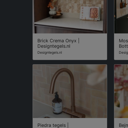
Brick Crema Onyx |
Mos
Designtegels.nl
Bott
Designtegels.nl
Desig
Piedra tegels |
Bejm