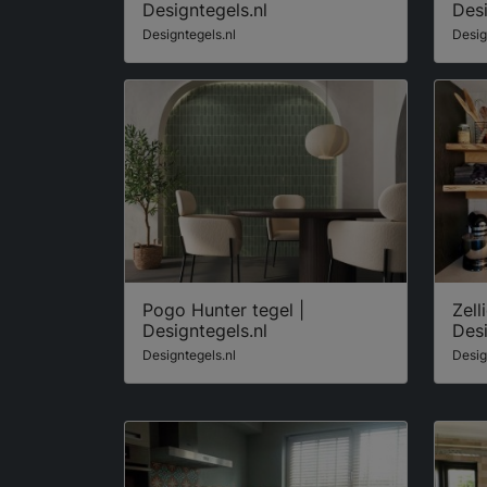
Designtegels.nl
Desi
Designtegels.nl
Desig
Pogo Hunter tegel |
Zell
Designtegels.nl
Desi
Designtegels.nl
Desig