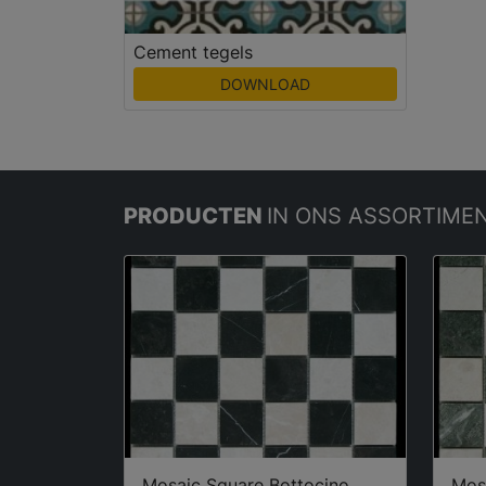
Cement tegels
DOWNLOAD
PRODUCTEN
IN ONS ASSORTIME
Mosaic Square Bottocino
Mos