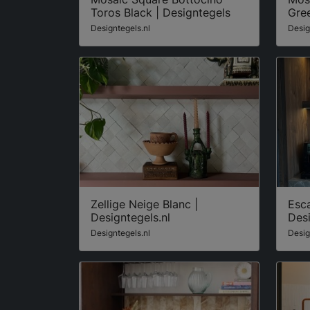
Toros Black | Designtegels
Gree
Designtegels.nl
Desig
Zellige Neige Blanc |
Esc
Designtegels.nl
Desi
Designtegels.nl
Desig