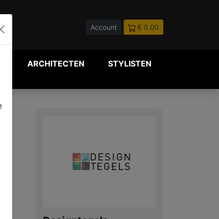
Account
€ 0.00
P
ARCHITECTEN
STYLISTEN
e