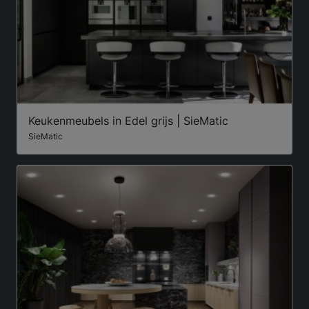
Keukenmeubels in Edel grijs | SieMatic
SieMatic