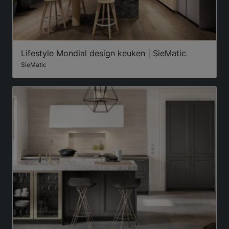
Lifestyle Mondial design keuken | SieMatic
SieMatic