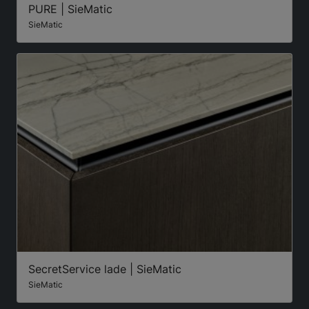
PURE | SieMatic
SieMatic
SecretService lade | SieMatic
SieMatic