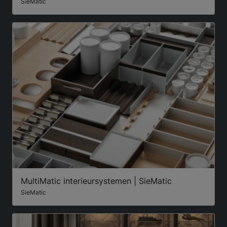
SieMatic
MultiMatic interieursystemen | SieMatic
SieMatic