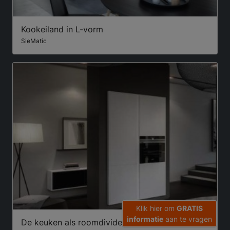
Kookeiland in L-vorm
SieMatic
Klik hier om
GRATIS
informatie
aan te vragen
De keuken als roomdivider