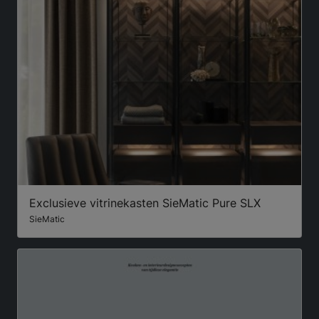
Exclusieve vitrinekasten SieMatic Pure SLX
SieMatic