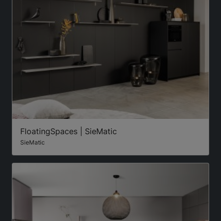
FloatingSpaces | SieMatic
SieMatic