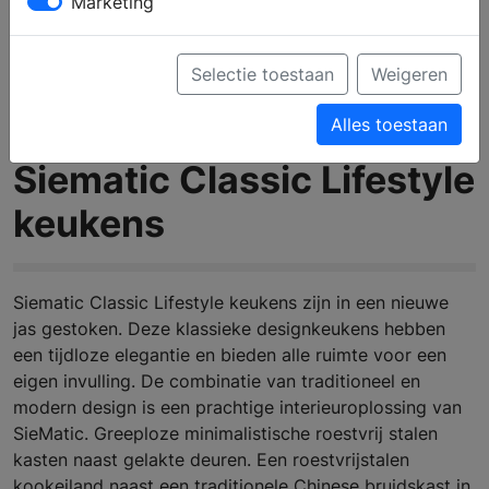
Marketing
Selectie toestaan
Weigeren
Alles toestaan
Siematic Classic Lifestyle
keukens
Siematic Classic Lifestyle keukens zijn in een nieuwe
jas gestoken. Deze klassieke designkeukens hebben
een tijdloze elegantie en bieden alle ruimte voor een
eigen invulling. De combinatie van traditioneel en
modern design is een prachtige interieuroplossing van
SieMatic. Greeploze minimalistische roestvrij stalen
kasten naast gelakte deuren. Een roestvrijstalen
kookeiland naast een traditionele Chinese bruidskast in