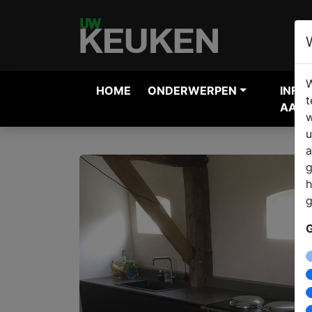
W
HOME
ONDERWERPEN
INFO
t
AANV
w
u
a
g
h
g
G