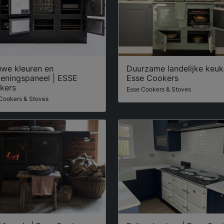
uwe kleuren en
Duurzame landelijke keuk
ieningspaneel | ESSE
Esse Cookers
kers
Esse Cookers & Stoves
Cookers & Stoves