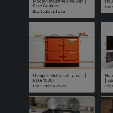
Modern industriële keuken |
Hout
Esse Cookers
Esse 
Esse Cookers & Stoves
Gietijzer Elektrisch fornuis |
Hou
Esse 1000T
| Es
Esse Cookers & Stoves
Esse 