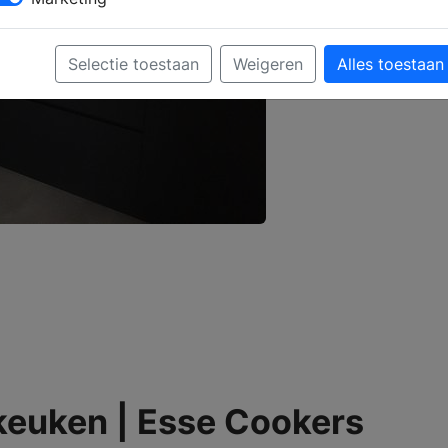
Selectie toestaan
Weigeren
Alles toestaan
keuken | Esse Cookers