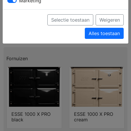
Marketing
Profiel
Producten
Verkooppunten
Brochure aanvragen
Selectie toestaan
Weigeren
Ga naar de website
Alles toestaan
Fornuizen
ESSE 1000 X PRO
ESSE 1000 X PRO
black
cream