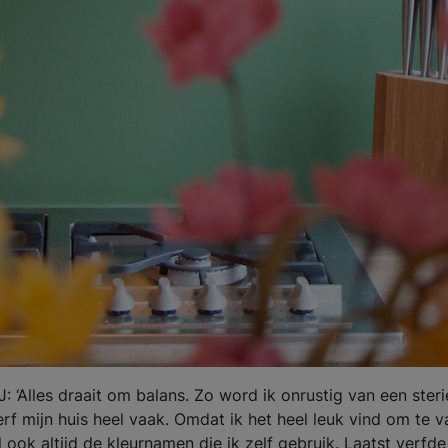
: ‘Alles draait om balans. Zo word ik onrustig van een steri
 verf mijn huis heel vaak. Omdat ik het heel leuk vind om te v
 ook altijd de kleurnamen die ik zelf gebruik. Laatst verfde