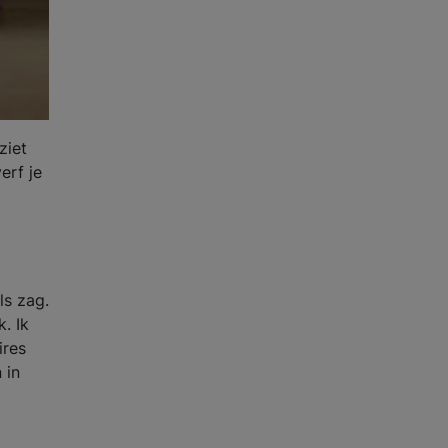
ziet
erf je
ls zag.
. Ik
ires
 in