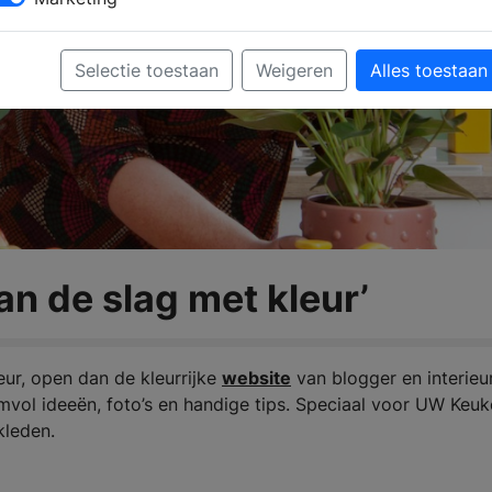
Selectie toestaan
Weigeren
Alles toestaan
an de slag met kleur’
ieur, open dan de kleurrijke
website
van blogger en interieur
mvol ideeën, foto’s en handige tips. Speciaal voor UW Keu
kleden.