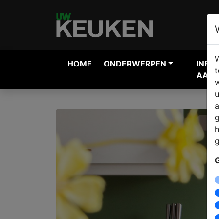
W
HOME
ONDERWERPEN
INFO
t
AANV
w
u
a
g
h
g
G