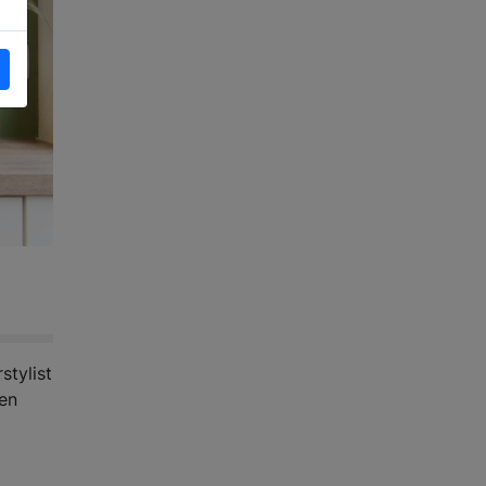
stylist
ken