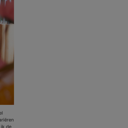
el
ariëren
 ik de