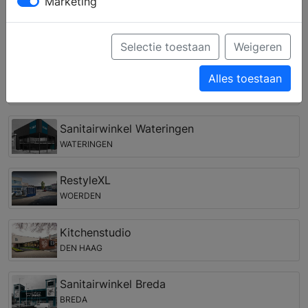
wensen kunnen door het ervaren team worden vertaald
Marketing
in een (3D) ontwerp.
Keukenwinkels in de regio Ridderkerk
Selectie toestaan
Weigeren
Sanitairwinkel Rotterdam
Alles toestaan
ROTTERDAM
Sanitairwinkel Wateringen
WATERINGEN
RestyleXL
WOERDEN
Kitchenstudio
DEN HAAG
Sanitairwinkel Breda
BREDA