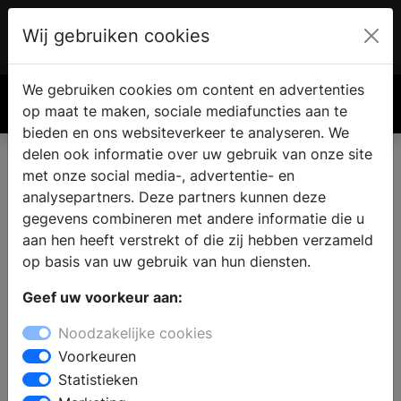
Wij gebruiken cookies
Account
€ 0.00
We gebruiken cookies om content en advertenties
Zoek
op maat te maken, sociale mediafuncties aan te
bieden en ons websiteverkeer te analyseren. We
delen ook informatie over uw gebruik van onze site
met onze social media-, advertentie- en
Keukens in Ridderkerk
analysepartners. Deze partners kunnen deze
gegevens combineren met andere informatie die u
aan hen heeft verstrekt of die zij hebben verzameld
Zoekt u een keukenzaak voor een nieuwe keuken in
op basis van uw gebruik van hun diensten.
Ridderkerk ? In de showroom kunt u kiezen uit
verschillende keukenstijlen: een moderne keuken, een
Geef uw voorkeur aan:
keuken in landelijke stijl of een designkeuken. Maak een
Noodzakelijke cookies
afspraak en laat u informeren over de verschillende
Voorkeuren
mogelijkheden op het gebied van keukenapparatuur,
Statistieken
werkbladen en opbergmogelijkheden. Uw specifieke