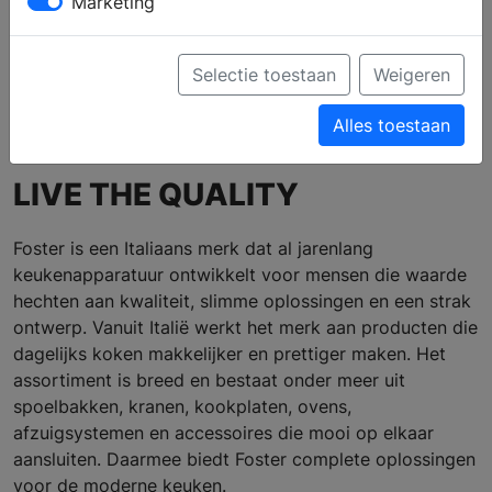
Marketing
Profiel
Producten
Verkooppunten
Brochure aanvragen
Selectie toestaan
Weigeren
Ga naar de website
Alles toestaan
LIVE THE QUALITY
Foster is een Italiaans merk dat al jarenlang
keukenapparatuur ontwikkelt voor mensen die waarde
hechten aan kwaliteit, slimme oplossingen en een strak
ontwerp. Vanuit Italië werkt het merk aan producten die
dagelijks koken makkelijker en prettiger maken. Het
assortiment is breed en bestaat onder meer uit
spoelbakken, kranen, kookplaten, ovens,
afzuigsystemen en accessoires die mooi op elkaar
aansluiten. Daarmee biedt Foster complete oplossingen
voor de moderne keuken.