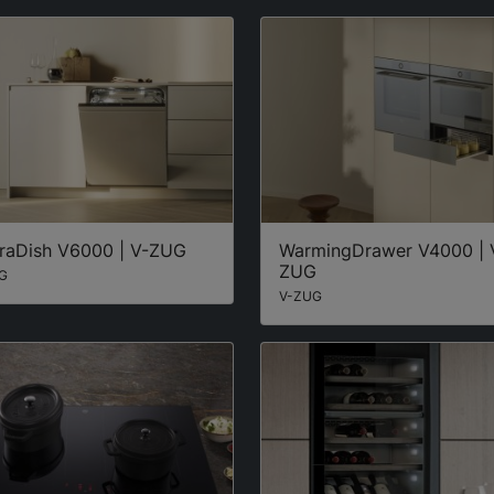
raDish V6000 | V-ZUG
WarmingDrawer V4000 | 
ZUG
G
V-ZUG