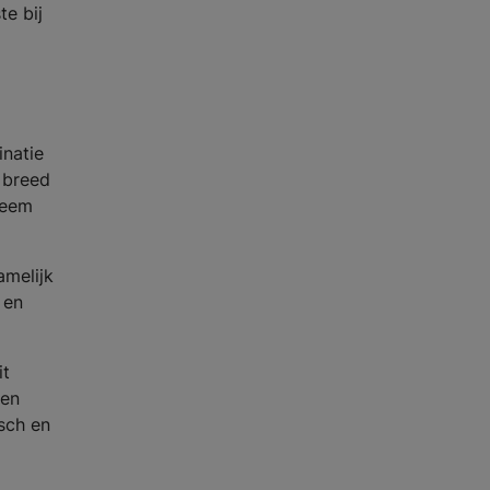
e bij
inatie
 breed
teem
amelijk
 en
it
een
sch en