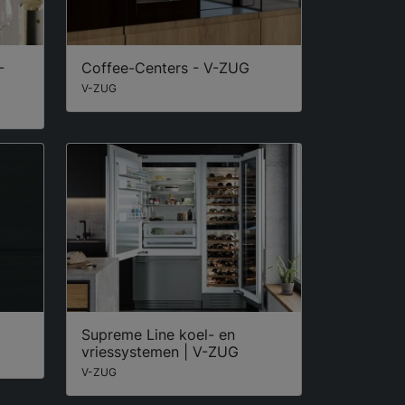
-
Coffee-Centers - V-ZUG
V-ZUG
Supreme Line koel- en
vriessystemen | V-ZUG
V-ZUG