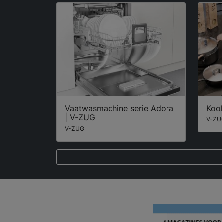
Vaatwasmachine serie Adora
Koo
| V-ZUG
V-ZU
V-ZUG