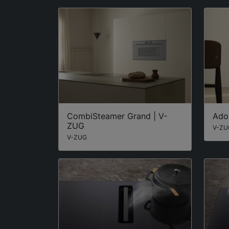
CombiSteamer Grand | V-
Ado
ZUG
V-ZU
V-ZUG