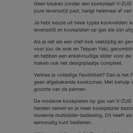
Geen keuken zonder een kookplaat! V-ZUG b
jouw levensstijl past, hangt helemaal af van
Je hebt keuze uit twee types kookvelden: 
levensstijl en kookplaten op gas die zijn ui
Als je net als een chef-kok veelzijdig en g
voor jou: de wok en Teppan Yaki, gecombin
en hebben een enkelvoudige slider voor de
maken ook het designplaatje compleet.
Verkies je volledige flexibiliteit? Dan is he
geen afgebakende kookzones. Met behulp va
grootte van de pannen.
De moderne kookplaten op gas van V-ZUG bes
handen nemen en je meer kookplezier bezor
moderne multislider-bediening. Dit heeft al
eenvoudig kunt bedienen.