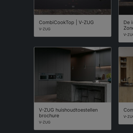
CombiCookTop | V-ZUG
De i
Zon
V-ZUG
V-ZU
V-ZUG huishoudtoestellen
Com
brochure
V-ZU
V-ZUG