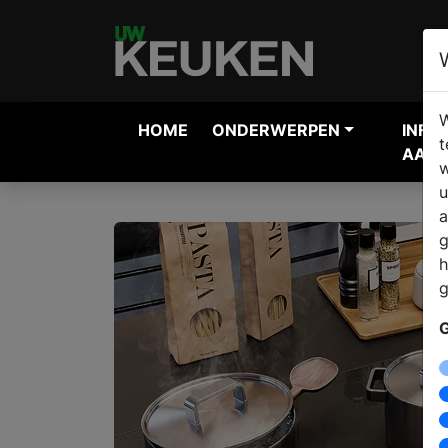
W
HOME
ONDERWERPEN
INFO
t
AANV
w
u
a
g
h
g
G