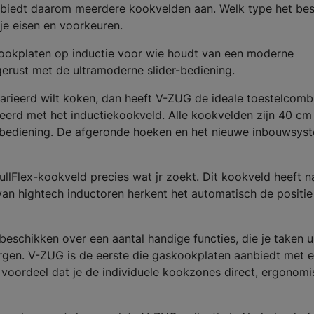
iedt daarom meerdere kookvelden aan. Welk type het best
 je eisen en voorkeuren.
kookplaten op inductie voor wie houdt van een moderne
tgerust met de ultramoderne slider-bediening.
evarieerd wilt koken, dan heeft V-ZUG de ideale toestelcomb
eerd met het inductiekookveld. Alle kookvelden zijn 40 cm
 bediening. De afgeronde hoeken en het nieuwe inbouwsys
t FullFlex-kookveld precies wat jr zoekt. Dit kookveld heeft n
n hightech inductoren herkent het automatisch de positie
chikken over een aantal handige functies, die je taken u
gen. V-ZUG is de eerste die gaskookplaten aanbiedt met 
s voordeel dat je de individuele kookzones direct, ergonomi