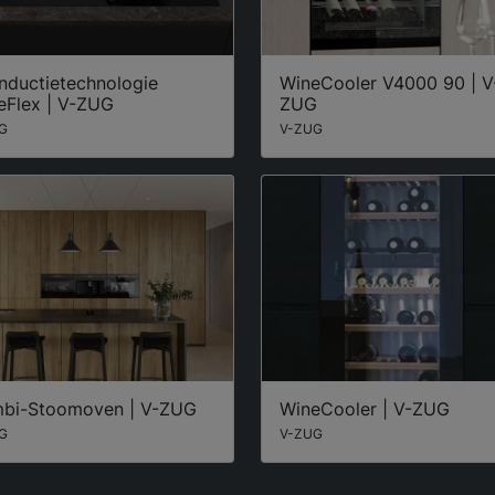
nductietechnologie
WineCooler V4000 90 | V
eFlex | V-ZUG
ZUG
G
V-ZUG
bi-Stoomoven | V-ZUG
WineCooler | V-ZUG
G
V-ZUG