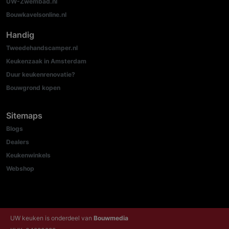
UW-Zwembad.nl
Bouwkavelsonline.nl
Handig
Tweedehandscamper.nl
Keukenzaak in Amsterdam
Duur keukenrenovatie?
Bouwgrond kopen
Sitemaps
Blogs
Dealers
Keukenwinkels
Webshop
UW keuken is onderdeel van
Bouwmedia