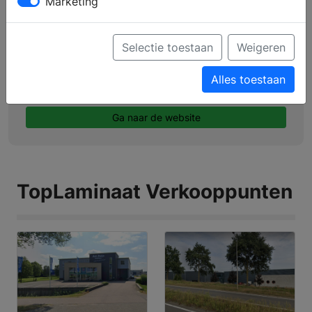
Marketing
Profiel
Producten
Selectie toestaan
Weigeren
Verkooppunten
Alles toestaan
Brochure aanvragen
Ga naar de website
TopLaminaat Verkooppunten