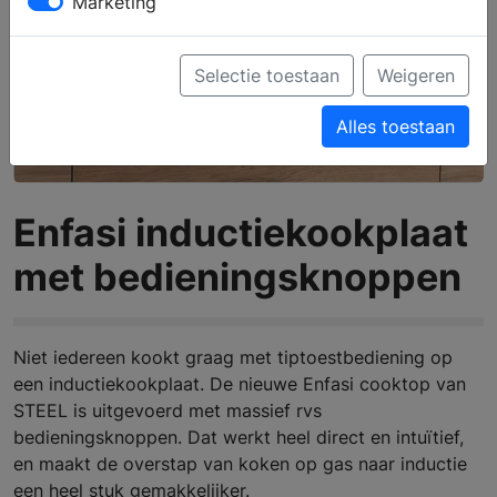
Marketing
Selectie toestaan
Weigeren
Alles toestaan
Enfasi inductiekookplaat
met bedieningsknoppen
Niet iedereen kookt graag met tiptoestbediening op
een inductiekookplaat. De nieuwe Enfasi cooktop van
STEEL is uitgevoerd met massief rvs
bedieningsknoppen. Dat werkt heel direct en intuïtief,
en maakt de overstap van koken op gas naar inductie
een heel stuk gemakkelijker.