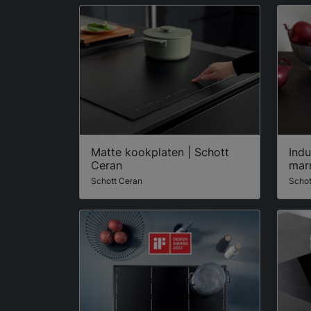
Matte kookplaten | Schott
Ind
Ceran
mar
Schott Ceran
Schot