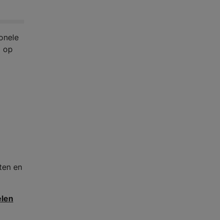
onele
l op
ten en
elen