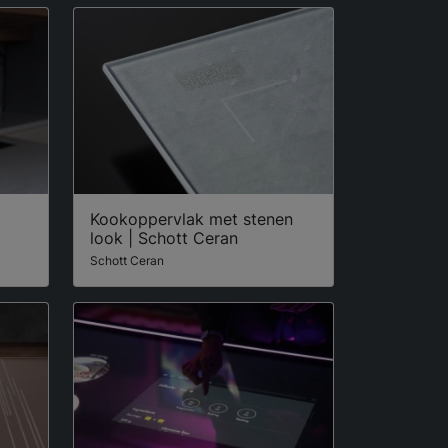
Kookoppervlak met stenen
look | Schott Ceran
Schott Ceran