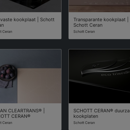
vaste kookplaat | Schott
Transparante kookplaat |
an
Schott Ceran
t Ceran
Schott Ceran
AN CLEARTRANS® |
SCHOTT CERAN® duurz
OTT CERAN®
kookplaten
t Ceran
Schott Ceran