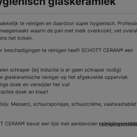
ienisch glaskeramiek
elijk te reinigen en daardoor super hygienisch. Professi
ies meegemaakt waarin de pan met melk overkookt, vet overa
ens het koken.
der beschadigingen te reinigen heeft SCHOTT CERAN® een
len schraper (bij inductie is er geen schraper nodig)
e glaskeramische reiniger op het afgekoelde oppervlak
ge doek en verwijder het vuil
achte doek en klaar!
ijv. Messen), schuursponsjes, schuurcrème, vaatwastablet
TT CERAN® bevat een lijst met aanbevolen
reinigingsmidd