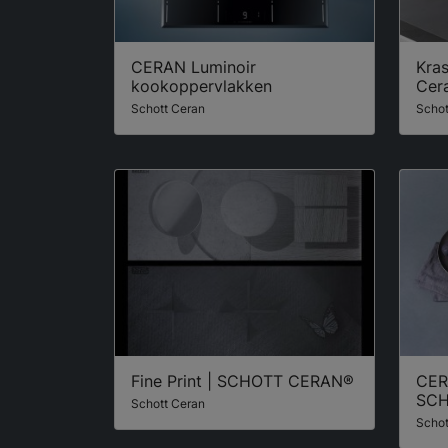
CERAN Luminoir
Kras
kookoppervlakken
Cer
Schott Ceran
Schot
Fine Print | SCHOTT CERAN®
CER
SCH
Schott Ceran
Schot