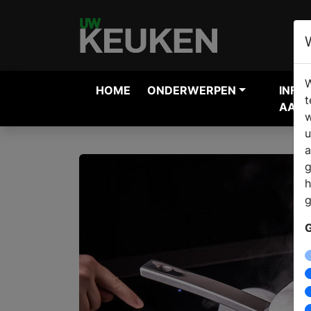
W
HOME
ONDERWERPEN
INFO
t
AANV
w
u
a
g
h
g
G