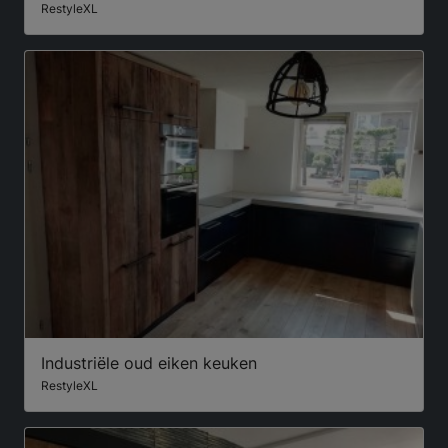
RestyleXL
Industriële oud eiken keuken
RestyleXL