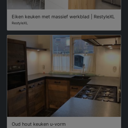
Eiken keuken met massief werkblad | RestyleXL
RestyleXL
Oud hout keuken u-vorm