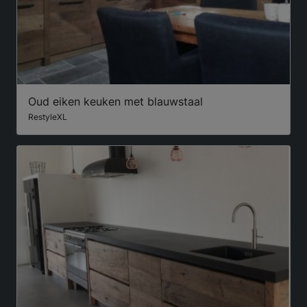
Oud eiken keuken met blauwstaal
RestyleXL