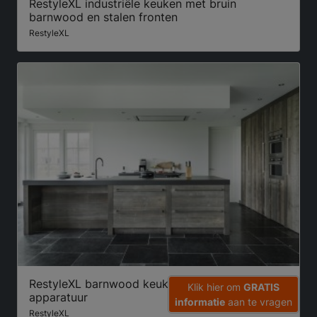
RestyleXL industriële keuken met bruin
barnwood en stalen fronten
RestyleXL
RestyleXL barnwood keuken met KitchenAid
Klik hier om
GRATIS
apparatuur
informatie
aan te vragen
RestyleXL