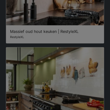
Massief oud hout keuken | RestyleXL
RestyleXL