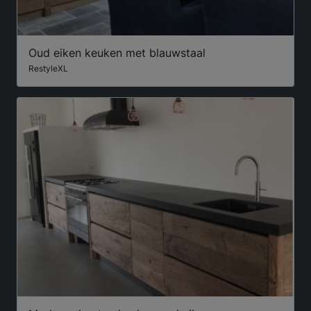
Oud eiken keuken met blauwstaal
RestyleXL