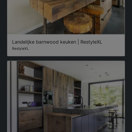
Landelijke barnwood keuken | RestyleXL
RestyleXL