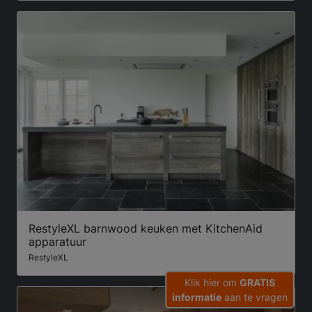
RestyleXL barnwood keuken met KitchenAid
apparatuur
RestyleXL
Klik hier om
GRATIS
informatie
aan te vragen