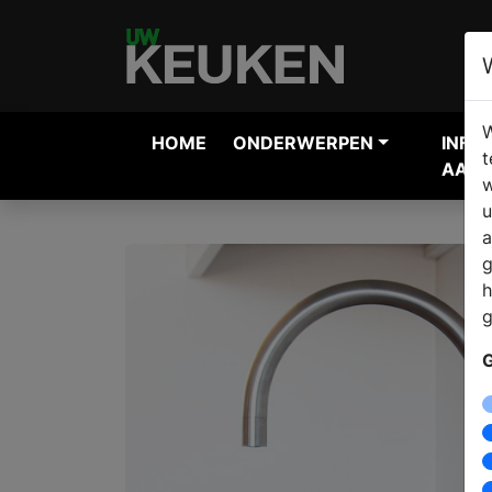
W
HOME
ONDERWERPEN
INFO
t
AANV
w
u
a
g
h
g
G