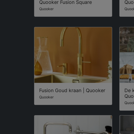
Quooker Fusion Square
Quo
Quooker
Quoo
Fusion Goud kraan | Quooker
De k
Quo
Quooker
Quoo