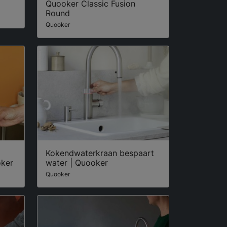
Quooker Classic Fusion
Round
Quooker
Kokendwaterkraan bespaart
oker
water | Quooker
Quooker