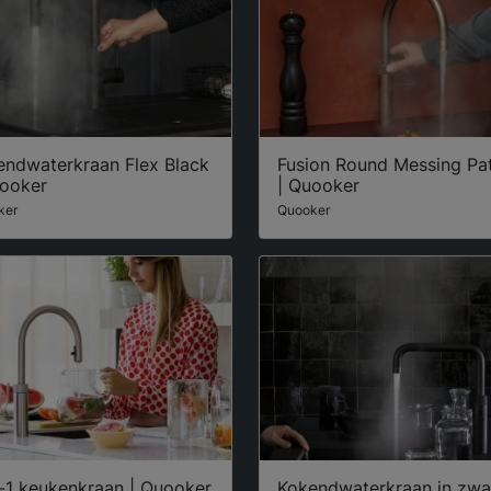
endwaterkraan Flex Black
Fusion Round Messing Pa
uooker
| Quooker
ker
Quooker
n-1 keukenkraan | Quooker
Kokendwaterkraan in zwar