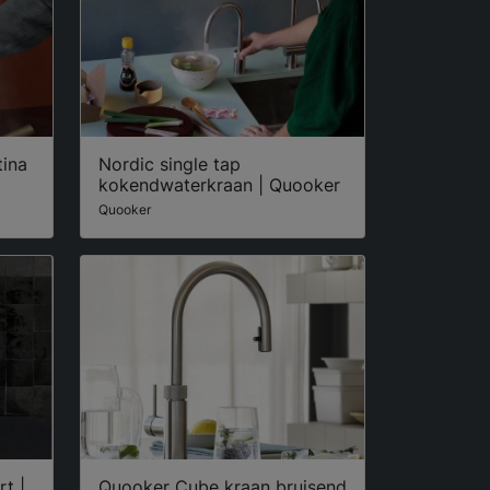
tina
Nordic single tap
kokendwaterkraan | Quooker
Quooker
t |
Quooker Cube kraan bruisend