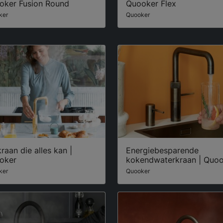
oker Fusion Round
Quooker Flex
ker
Quooker
raan die alles kan |
Energiebesparende
oker
kokendwaterkraan | Quo
ker
Quooker