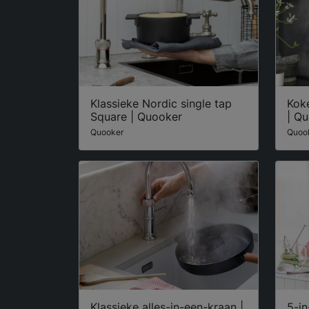
Klassieke Nordic single tap
Kok
Square | Quooker
| Q
Quooker
Quoo
Klassieke alles-in-een-kraan |
5-i