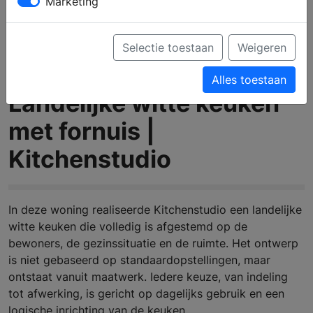
Marketing
Selectie toestaan
Weigeren
Alles toestaan
Landelijke witte keuken
met fornuis |
Kitchenstudio
In deze woning realiseerde Kitchenstudio een landelijke
witte keuken die volledig is afgestemd op de
bewoners, de gezinssituatie en de ruimte. Het ontwerp
is niet gebaseerd op standaardopstellingen, maar
ontstaat vanuit maatwerk. Iedere keuze, van indeling
tot afwerking, is gericht op dagelijks gebruik en een
logische inrichting van de keuken.