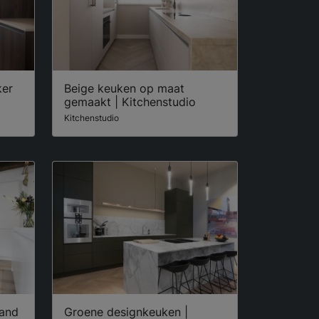
ker
Beige keuken op maat
gemaakt | Kitchenstudio
Kitchenstudio
land
Groene designkeuken |