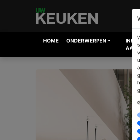
W
HOME
ONDERWERPEN
INFO
t
AANV
w
u
a
g
h
g
G