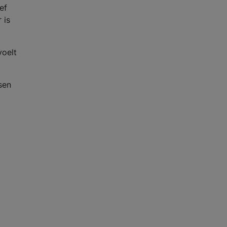
ef
 is
voelt
sen