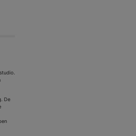
tudio.
n
g. De
e
pen