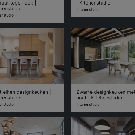
raat tegel look |
| Kitchenstudio
henstudio
Kitchenstudio
enstudio
t eiken designkeuken |
Zwarte designkeuken me
henstudio
hout | Kitchenstudio
enstudio
Kitchenstudio