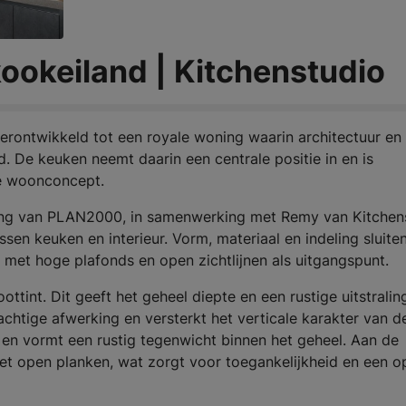
ookeiland | Kitchenstudio
erontwikkeld tot een royale woning waarin architectuur en
d. De keuken neemt daarin een centrale positie in en is
le woonconcept.
ung van PLAN2000, in samenwerking met Remy van Kitchens
sen keuken en interieur. Vorm, materiaal en indeling sluite
, met hoge plafonds en open zichtlijnen als uitgangspunt.
tint. Dit geeft het geheel diepte en een rustige uitstralin
htige afwerking en versterkt het verticale karakter van d
 en vormt een rustig tegenwicht binnen het geheel. Aan de
met open planken, wat zorgt voor toegankelijkheid en een o