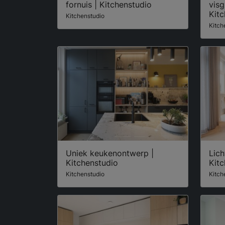
fornuis | Kitchenstudio
visg
Kitc
Kitchenstudio
Kitch
Uniek keukenontwerp |
Lich
Kitchenstudio
Kitc
Kitchenstudio
Kitch