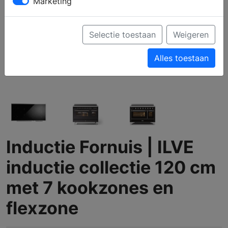
Marketing
Selectie toestaan
Weigeren
Alles toestaan
Inductie Fornuis | ILVE
inductie collectie 120 cm
met 7 kookzones en
flexzone