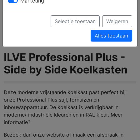
Marketing
Selectie toestaan
Weigeren
Alles toestaan
ILVE Professional Plus -
Side by Side Koelkasten
Deze moderne vrijstaande koelkast past perfect bij
onze Professional Plus stijl, fornuizen en
inbouwapparatuur. De koelkast is verkrijgbaar in
moderne/ industriële kleuren en in RAL kleur. Meer
informatie?
Bezoek dan onze website of maak een afspraak in