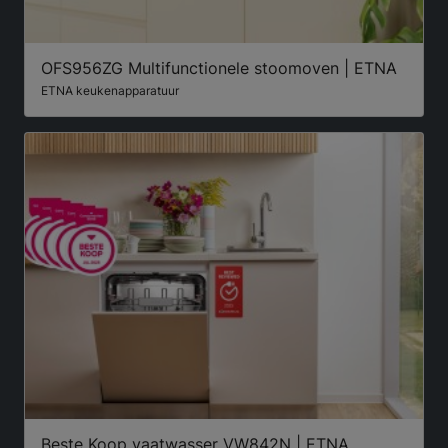
OFS956ZG Multifunctionele stoomoven | ETNA
ETNA keukenapparatuur
Beste Koop vaatwasser VW842N | ETNA