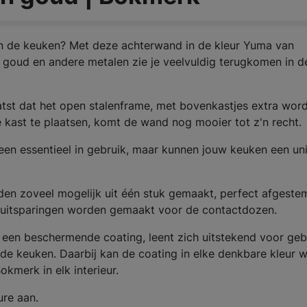
in de keuken? Met deze achterwand in de kleur Yuma van
r goud en andere metalen zie je veelvuldig terugkomen in d
tst dat het open stalenframe, met bovenkastjes extra wor
 kast te plaatsen, komt de wand nog mooier tot z'n recht.
een essentieel in gebruik, maar kunnen jouw keuken een un
n zoveel mogelijk uit één stuk gemaakt, perfect afgeste
 uitsparingen worden gemaakt voor de contactdozen.
een beschermende coating, leent zich uitstekend voor gebr
e keuken. Daarbij kan de coating in elke denkbare kleur 
kmerk in elk interieur.
ure aan.