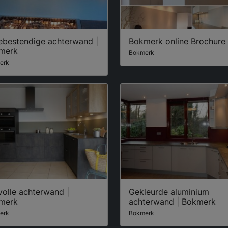
tebestendige achterwand |
Bokmerk online Brochure
merk
Bokmerk
erk
lvolle achterwand |
Gekleurde aluminium
merk
achterwand | Bokmerk
erk
Bokmerk