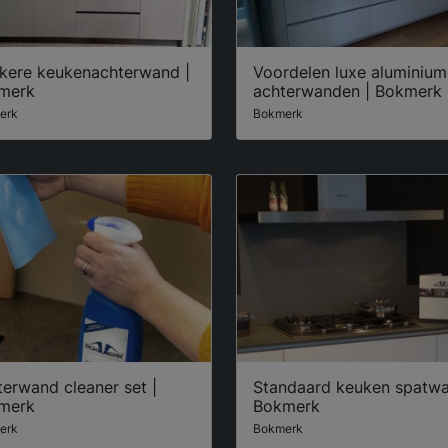
kere keukenachterwand |
Voordelen luxe aluminium
merk
achterwanden | Bokmerk
erk
Bokmerk
erwand cleaner set |
Standaard keuken spatwa
merk
Bokmerk
erk
Bokmerk