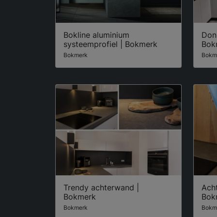
Bokline aluminium
Don
systeemprofiel | Bokmerk
Bok
Bokmerk
Bokm
Trendy achterwand |
Acht
Bokmerk
Bok
Bokmerk
Bokm