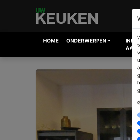
W
HOME
ONDERWERPEN
INFO
t
AANV
w
u
a
g
h
g
G