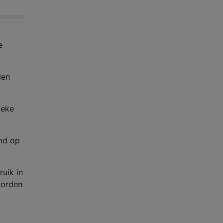
e
den
ieke
md op
uik in
worden