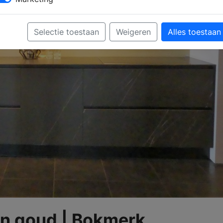
Selectie toestaan
Weigeren
Alles toestaan
n goud | Bokmerk