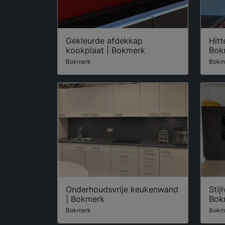
Gekleurde afdekkap
Hit
kookplaat | Bokmerk
Bok
Bokmerk
Bokm
Onderhoudsvrije keukenwand
Stij
| Bokmerk
Bok
Bokmerk
Bokm