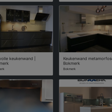
lvolle keukenwand |
Keukenwand metamorfose
merk
Bokmerk
erk
Bokmerk