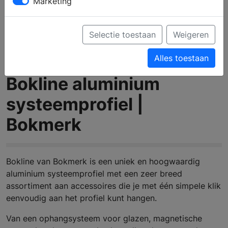
Marketing
Selectie toestaan
Weigeren
Alles toestaan
Bokline aluminium
systeemprofiel |
Bokmerk
Bokline van Bokmerk is een uniek en hoogwaardig
aluminium systeemprofiel met een zeer breed
assortiment aan accessoires die je met één simpele klik
eenvoudig aan het profiel kunt hangen.
Van een ophangsysteem voor glazen, magnetische